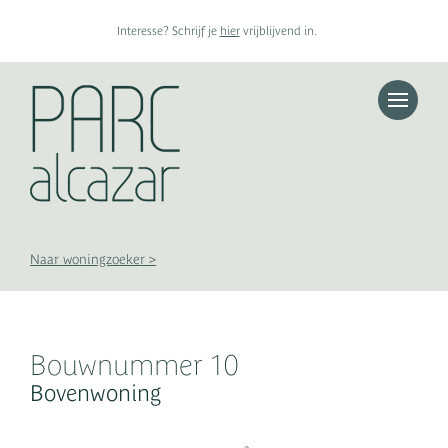
Interesse? Schrijf je
hier
vrijblijvend in.
Toggle n
Appartementen
Woningen
Penthouses
Bouwkavels
Naar woningzoeker >
Bouwnummer 10
Bovenwoning