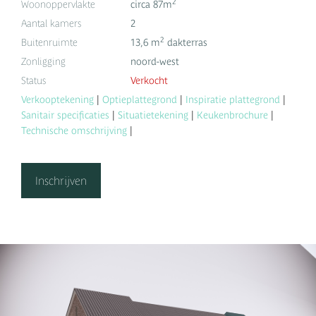
2
Woonoppervlakte
circa 87m
Aantal kamers
2
2
Buitenruimte
13,6 m
dakterras
Zonligging
noord-west
Status
Verkocht
Verkooptekening
|
Optieplattegrond
|
Inspiratie plattegrond
|
Sanitair specificaties
|
Situatietekening
|
Keukenbrochure
|
Technische omschrijving
|
Inschrijven