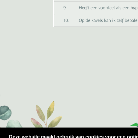
9.
Heeft een voordeel als een hyp
10.
Op de kavels kan ik zelf bepa
Deze website maakt gebruik van cookies voor een opt