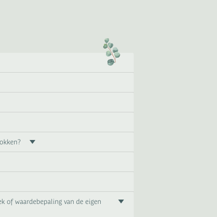
trokken?
rek of waardebepaling van de eigen