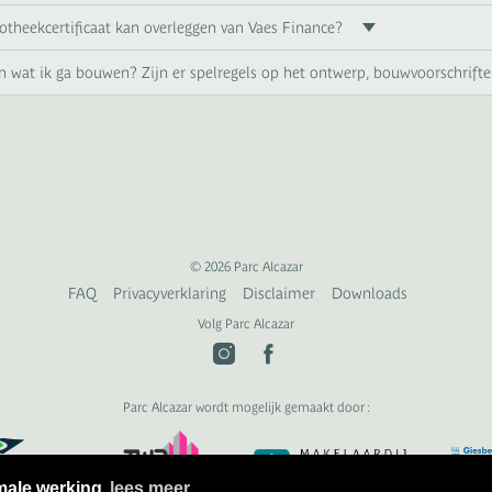
otheekcertificaat kan overleggen van Vaes Finance?
len wat ik ga bouwen? Zijn er spelregels op het ontwerp, bouwvoorschri
© 2026 Parc Alcazar
FAQ
Privacyverklaring
Disclaimer
Downloads
Volg Parc Alcazar
Parc Alcazar wordt mogelijk gemaakt door :
imale werking
lees meer