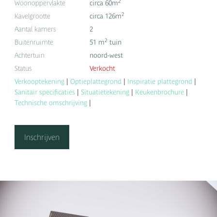
2
Woonoppervlakte
circa 60m
2
Kavelgrootte
circa 126m
Aantal kamers
2
2
Buitenruimte
51 m
tuin
Achtertuin
noord-west
Status
Verkocht
Verkooptekening
|
Optieplattegrond
|
Inspiratie plattegrond
|
Sanitair specificaties
|
Situatietekening
|
Keukenbrochure
|
Technische omschrijving
|
Inschrijven