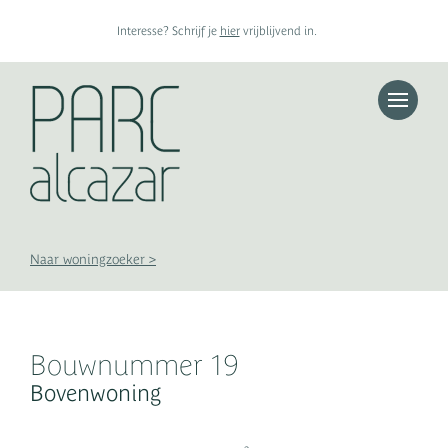
Interesse? Schrijf je
hier
vrijblijvend in.
Toggle n
Appartementen
Woningen
Penthouses
Bouwkavels
Naar woningzoeker >
Bouwnummer 19
Bovenwoning