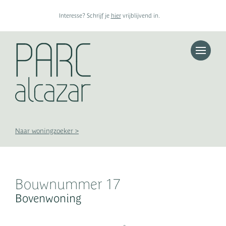
Interesse? Schrijf je
hier
vrijblijvend in.
Toggle n
Appartementen
Woningen
Penthouses
Bouwkavels
Naar woningzoeker >
Bouwnummer 17
Bovenwoning