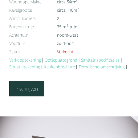
2
Woonoppervlakte
circa 54m
2
Kavelgrootte
circa 110m
Aantal kamers
2
2
Buitenruimte
35 m
tuin
Achtertuin
noord-west
Voortuin
zuid-oost
Status
Verkocht
Verkooptekening
|
Optieplattegrond
|
Sanitair specificaties
|
Situatietekening
|
Keukenbrochure
|
Technische omschrijving
|
Inschrijven